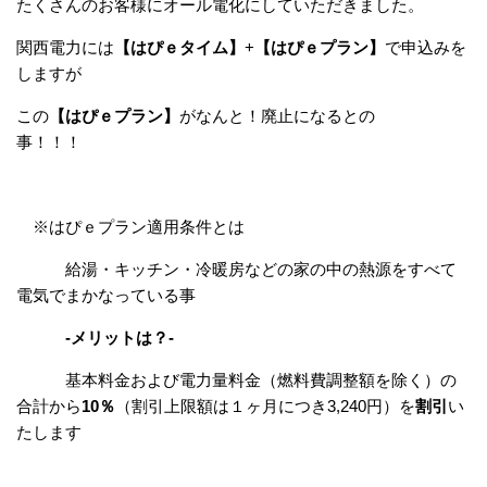
たくさんのお客様にオール電化にしていただきました。
関西電力には
【はぴｅタイム】
+
【はぴｅプラン】
で申込みを
しますが
この
【はぴｅプラン】
がなんと！廃止になるとの
事！！！
※はぴｅプラン適用条件とは
給湯・キッチン・冷暖房などの家の中の熱源をすべて
電気でまかなっている事
-メリットは？-
基本料金および電力量料金（燃料費調整額を除く）の
合計から
10％
（割引上限額は１ヶ月につき3,240円）を
割引
い
たします