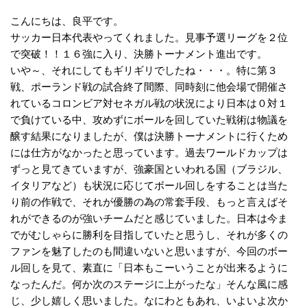
こんにちは、良平です。
サッカー日本代表やってくれました。見事予選リーグを２位
で突破！！１６強に入り、決勝トーナメント進出です。
いや～、それにしてもギリギリでしたね・・・。特に第３
戦、ポーランド戦の試合終了間際、同時刻に他会場で開催さ
れているコロンビア対セネガル戦の状況により日本は０対１
で負けている中、攻めずにボールを回していた戦術は物議を
醸す結果になりましたが、僕は決勝トーナメントに行くため
には仕方がなかったと思っています。過去ワールドカップは
ずっと見てきていますが、強豪国といわれる国（ブラジル、
イタリアなど）も状況に応じてボール回しをすることは当た
り前の作戦で、それが優勝の為の常套手段、もっと言えばそ
れができるのが強いチームだと感じていました。日本は今ま
でがむしゃらに勝利を目指していたと思うし、それが多くの
ファンを魅了したのも間違いないと思いますが、今回のボー
ル回しを見て、素直に「日本もこーいうことが出来るように
なったんだ。何か次のステージに上がったな」そんな風に感
じ、少し嬉しく思いました。なにわともあれ、いよいよ次か